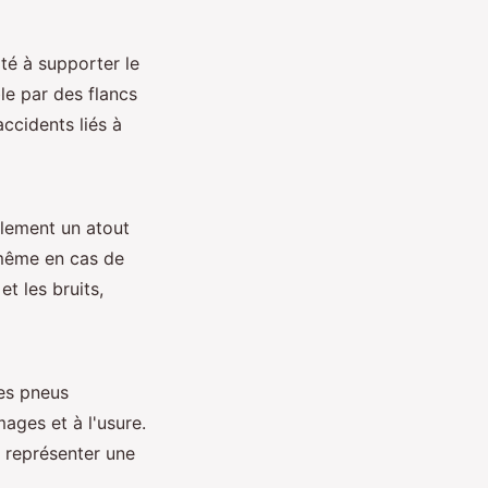
té à supporter le
le par des flancs
ccidents liés à
lement un atout
 même en cas de
t les bruits,
es pneus
ages et à l'usure.
t représenter une