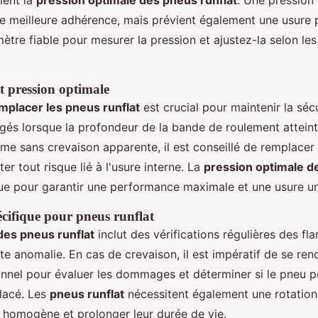
e meilleure adhérence, mais prévient également une usure 
ètre fiable pour mesurer la pression et ajustez-la selon les
 pression optimale
mplacer les pneus runflat
est crucial pour maintenir la séc
gés lorsque la profondeur de la bande de roulement attein
ême sans crevaison apparente, il est conseillé de remplacer
ter tout risque lié à l'usure interne. La
pression optimale d
ue pour garantir une performance maximale et une usure u
cifique pour pneus runflat
es pneus runflat
inclut des vérifications régulières des fl
te anomalie. En cas de crevaison, il est impératif de se re
nnel pour évaluer les dommages et déterminer si le pneu p
lacé. Les
pneus runflat
nécessitent également une rotation
 homogène et prolonger leur durée de vie.