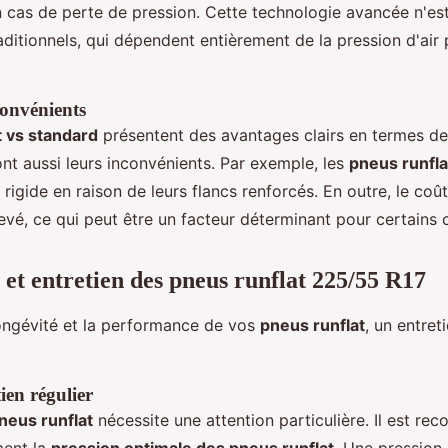
 cas de perte de pression. Cette technologie avancée n'es
aditionnels, qui dépendent entièrement de la pression d'air
convénients
t vs standard
présentent des avantages clairs en termes de
ont aussi leurs inconvénients. Par exemple, les
pneus runfla
 rigide en raison de leurs flancs renforcés. En outre, le coû
élevé, ce qui peut être un facteur déterminant pour certains
et entretien des pneus runflat 225/55 R17
longévité et la performance de vos
pneus runflat
, un entret
ien régulier
neus runflat
nécessite une attention particulière. Il est r
ment la
pression optimale des pneus runflat
. Une pression