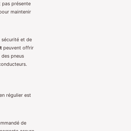
t pas présente
 pour maintenir
 sécurité et de
t
peuvent offrir
t des pneus
 conducteurs.
ien régulier est
ecommandé de
 correcte assure