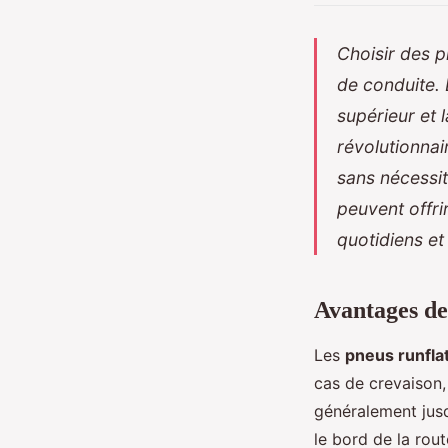
Choisir des p
de conduite. 
supérieur et 
révolutionna
sans nécessi
peuvent offri
quotidiens et
Avantages de
Les
pneus runfla
cas de crevaison,
généralement jusq
le bord de la rou