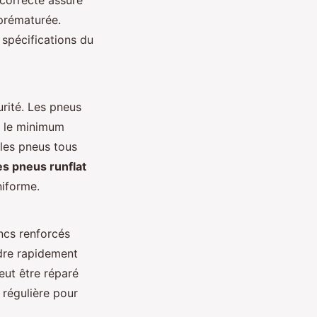
prématurée.
 spécifications du
urité. Les pneus
t le minimum
 les pneus tous
es pneus runflat
niforme.
ancs renforcés
ndre rapidement
eut être réparé
 régulière pour