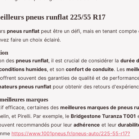
eilleurs pneus runflat 225/55 R17
urs
pneus runflat
peut être un défi, mais en tenant compte 
vez faire un choix éclairé.
tion
ion des
pneus runflat
, il est crucial de considérer la
durée d
conditions humides
, et son
confort de conduite
. Les
meil
offrent souvent des garanties de qualité et de performance.
ateurs pneus runflat
pour obtenir des retours d'expérienc
meilleures marques
f efficace, certaines des
meilleures marques de pneus ru
lin, et Pirelli. Par exemple, le
Bridgestone Turanza T001
e
ouvent recommandés pour leur
adhérence
et leur
durabilit
comme
https://www.1001pneus.fr/pneus-auto/225-55-r17?