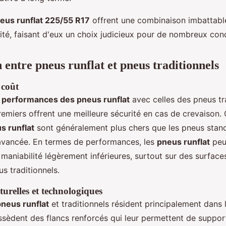
eus runflat 225/55 R17
offrent une combinaison imbattable
lité, faisant d'eux un choix judicieux pour de nombreux con
entre pneus runflat et pneus traditionnels
 coût
s
performances des pneus runflat
avec celles des pneus trad
remiers offrent une meilleure sécurité en cas de crevaison.
s runflat
sont généralement plus chers que les pneus stan
 avancée. En termes de performances, les
pneus runflat
peu
maniabilité légèrement inférieures, surtout sur des surface
 traditionnels.
turelles et technologiques
pneus runflat
et traditionnels résident principalement dans l
sèdent des flancs renforcés qui leur permettent de support