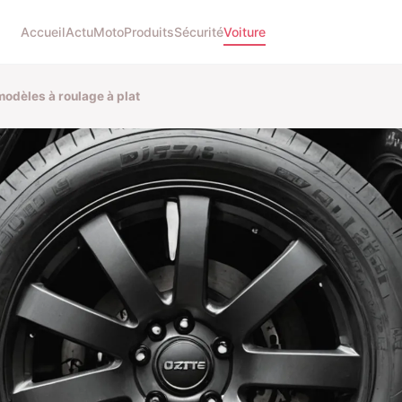
Accueil
Actu
Moto
Produits
Sécurité
Voiture
modèles à roulage à plat