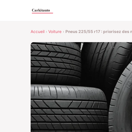
Accueil
›
Voiture
›
Pneus 225/55 r17 : priorisez des 