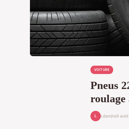
VOITURE
Pneus 22
roulage 
L
Léandre
9 aoû