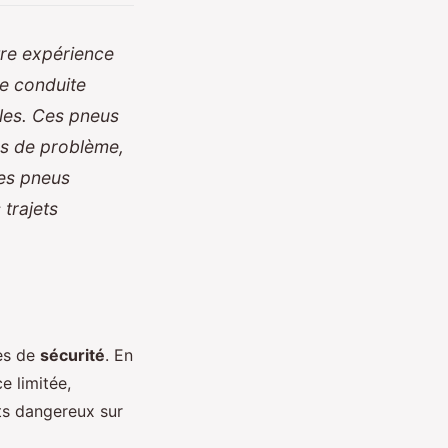
tre expérience
de conduite
bles. Ces pneus
as de problème,
es pneus
 trajets
es de
sécurité
. En
e limitée,
êts dangereux sur